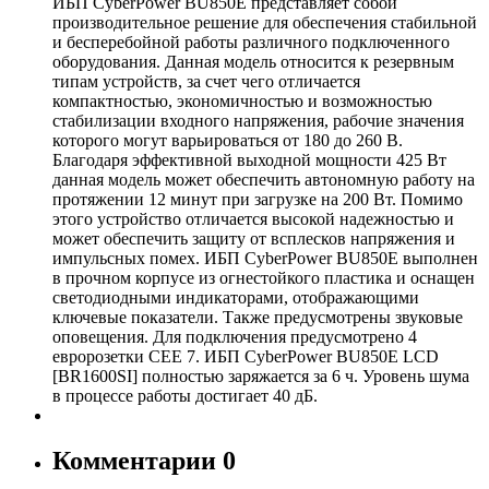
ИБП CyberPower BU850E представляет собой
производительное решение для обеспечения стабильной
и бесперебойной работы различного подключенного
оборудования. Данная модель относится к резервным
типам устройств, за счет чего отличается
компактностью, экономичностью и возможностью
стабилизации входного напряжения, рабочие значения
которого могут варьироваться от 180 до 260 В.
Благодаря эффективной выходной мощности 425 Вт
данная модель может обеспечить автономную работу на
протяжении 12 минут при загрузке на 200 Вт. Помимо
этого устройство отличается высокой надежностью и
может обеспечить защиту от всплесков напряжения и
импульсных помех. ИБП CyberPower BU850E выполнен
в прочном корпусе из огнестойкого пластика и оснащен
светодиодными индикаторами, отображающими
ключевые показатели. Также предусмотрены звуковые
оповещения. Для подключения предусмотрено 4
евророзетки CEE 7. ИБП CyberPower BU850E LCD
[BR1600SI] полностью заряжается за 6 ч. Уровень шума
в процессе работы достигает 40 дБ.
Комментарии
0